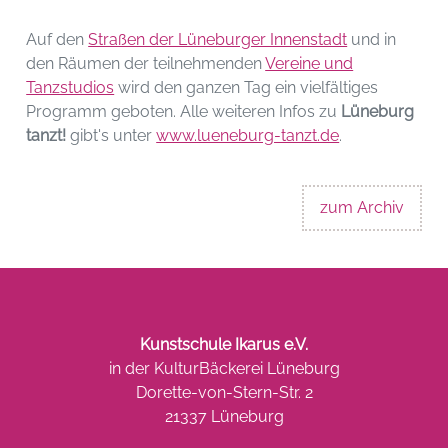
Auf den
Straßen der Lüneburger Innenstadt
und in
den Räumen der teilnehmenden
Vereine und
Tanzstudios
wird den ganzen Tag ein vielfältiges
Programm geboten. Alle weiteren Infos zu
Lüneburg
tanzt!
gibt's unter
www.lueneburg-tanzt.de
.
zum Archiv
Kunstschule Ikarus e.V.
in der KulturBäckerei Lüneburg
Dorette-von-Stern-Str. 2
21337 Lüneburg