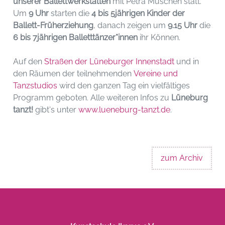
unserer Ballettwerkstätten
mit Petra Müschen statt.
Um
9
Uhr
starten die
4 bis 5jährigen Kinder der
Ball
ett-Früherziehung
, danach zeigen um
9.15 Uhr
die
6 bis 7jährigen Balletttänzer*innen
ihr Können.
Auf den
Straßen der Lüneburger Innenstadt
und in
den Räumen der teilnehmenden
Vereine und
Tanzstudios
wird den ganzen Tag ein vielfältiges
Programm geboten. Alle weiteren Infos zu
Lüneburg
tanzt!
gibt's unter
www.lueneburg-tanzt.de
.
zum Archiv