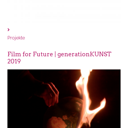
Projekte
Film for Future | generationKUNST
2019