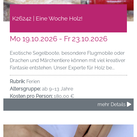
K26242 | Eine Woche Holz!
Mo 19.10.2026 - Fr 23.10.2026
Exotische Segelboote, besondere Flugmobile oder
Drachen und Märchentiere können mit viel kreativer
Fantasie entstehen. Unser Experte für Holz be...
Rubrik:
Ferien
Altersgruppe:
ab 9–13 Jahre
Kosten pro Person:
180,00 €
mehr Details