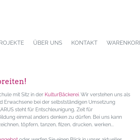
ROJEKTE
ÜBER UNS
KONTAKT
WARENKOR
breiten!
hule mit Sitz in der
KulturBäckerei
. Wir verstehen uns als
und Erwachsene bei der selbstständigen Umsetzung
KARUS steht für Entschleunigung, Zeit für
ildung einmal anders denken zu dürfen. Bei uns kann
ichnen, töpfern, tanzen, filzen, drucken, werken...
angebot
oder werfen Sie einen Blick in unser aktuelles