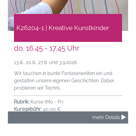
K26204-1 | Kreative Kunstkinder
do. 16.45 - 17.45 Uhr
13.8., 20.8., 27.8. und 3.9.2026
Wir tauchen in bunte Fantasiewelten ein und
gestalten unsere eigenen Geschichten. Dabei
probieren wir Techni...
Rubrik:
Kurse (Mo - Fr)
Kursgebühr:
40,00 €
mehr Details