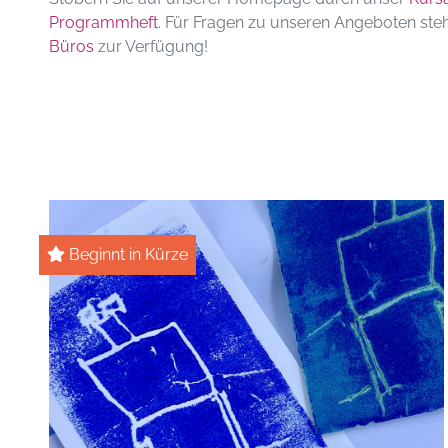
Programmheft
. Für Fragen zu unseren Angeboten ste
Büros
zur Verfügung!
Beginnt in Kürze