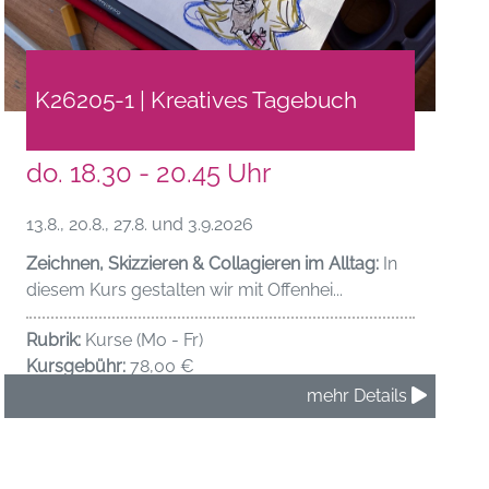
K26205-1 | Kreatives Tagebuch
do. 18.30 - 20.45 Uhr
13.8., 20.8., 27.8. und 3.9.2026
Zeichnen, Skizzieren & Collagieren im Alltag:
In
diesem Kurs gestalten wir mit Offenhei...
Rubrik:
Kurse (Mo - Fr)
Kursgebühr:
78,00 €
mehr Details