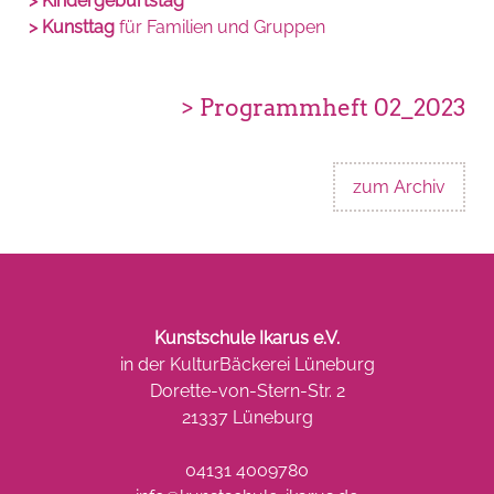
> Kindergeburtstag
> Kunsttag
für Familien und Gruppen
> Programmheft 02_2023
zum Archiv
Kunstschule Ikarus e.V.
in der KulturBäckerei Lüneburg
Dorette-von-Stern-Str. 2
21337 Lüneburg
04131 4009780