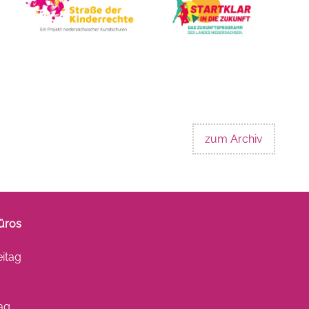
zum Archiv
üros
eitag
ag