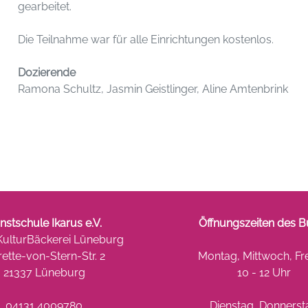
gearbeitet.
Die Teilnahme war für alle Einrichtungen kostenlos.
Dozierende
Ramona Schultz, Jasmin Geistlinger, Aline Amtenbrink
nstschule Ikarus e.V.
Öffnungszeiten des B
 KulturBäckerei Lüneburg
ette-von-Stern-Str. 2
Montag, Mittwoch, Fr
21337 Lüneburg
10 - 12 Uhr
04131 4009780
Dienstag, Donnerst