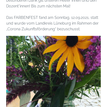
besonderen Dank gilt unseren Helfer*innen und den
Dozent*innen! Bis zum nächsten Mal!
Das FARBENFEST fand am Sonntag, 12.09.2021, statt
und wurde vom Landkreis Lüneburg im Rahmen der
„Corona Zukunftsförderung“ bezuschusst.
Kunstschule Ikarus e.V.