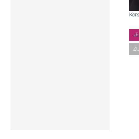
Kers
J
Z