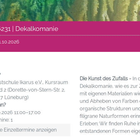
231 | Dekalkomanie
1.10.2026
?
Die Kunst des Zufalls -
In 
tschule Ikarus e.V., Kursraum
Dekalkomanie, wie es zur 
d 2 (Dorette-von-Stern-Str. 2,
mit eigenen Materialien w
37 Lüneburg)
und Abheben von Farben e
n?
organische Strukturen und
0.2026 11:00–17:00
filigrane Naturformen eri
ine: 1
Erleben: Wir finden Ruhe i
e Einzeltermine anzeigen
entstandenen Formen eig