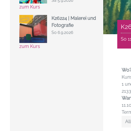
Sa 5.9.2026
zum Kurs
K26224 | Malerei und
Fotografie
K26
So 6.9.2026
So 1
zum Kurs
Wo
Kuns
1 un
213
Wan
11.1
Term
All