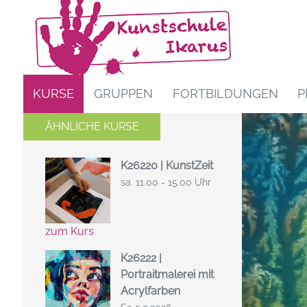
KURSE
GRUPPEN
FORTBILDUNGEN
P
ÄHNLICHE KURSE
K26220 | KunstZeit
sa. 11.00 - 15.00 Uhr
zum Kurs
K26222 |
Portraitmalerei mit
Acrylfarben