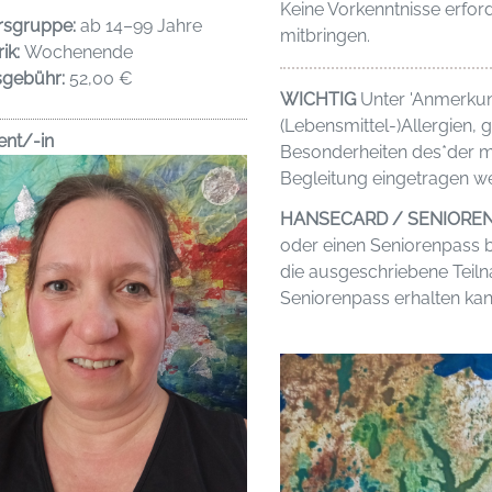
Keine Vorkenntnisse erfor
rsgruppe:
ab 14–99 Jahre
mitbringen.
ik:
Wochenende
sgebühr:
52,00 €
WICHTIG
Unter 'Anmerku
(Lebensmittel-)Allergien,
ent/-in
Besonderheiten des*der m
Begleitung eingetragen we
HANSECARD / SENIORE
oder einen Seniorenpass b
die ausgeschriebene Tei
Seniorenpass erhalten kan