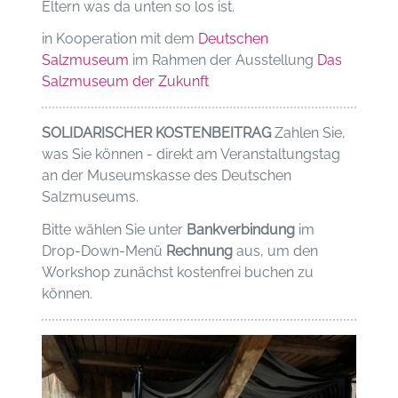
Eltern was da unten so los ist.
in Kooperation mit dem
Deutschen
Salzmuseum
im Rahmen der Ausstellung
Das
Salzmuseum der Zukunft
SOLIDARISCHER KOSTENBEITRAG
Zahlen Sie,
was Sie können - direkt am Veranstaltungstag
an der Museumskasse des Deutschen
Salzmuseums.
Bitte wählen Sie unter
Bankverbindung
im
Drop-Down-Menü
Rechnung
aus, um den
Workshop zunächst kostenfrei buchen zu
können.